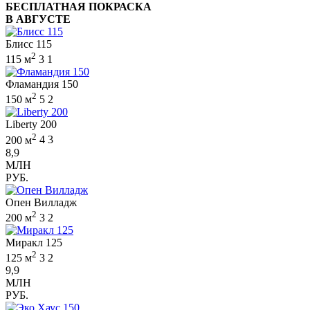
БЕСПЛАТНАЯ ПОКРАСКА
В АВГУСТЕ
Блисс 115
2
115 м
3
1
Фламандия 150
2
150 м
5
2
Liberty 200
2
200 м
4
3
8,9
МЛН
РУБ.
Опен Вилладж
2
200 м
3
2
Миракл 125
2
125 м
3
2
9,9
МЛН
РУБ.