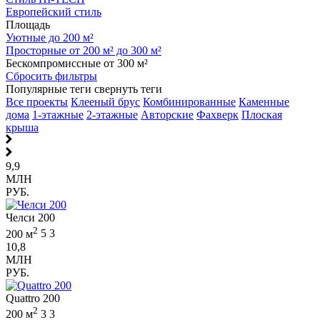
Европейский стиль
Площадь
Уютные до 200 м²
Просторные от 200 м² до 300 м²
Бескомпромиссные от 300 м²
Сбросить фильтры
Популярные теги
свернуть теги
Все проекты
Клееный брус
Комбинированные
Каменные
дома
1-этажные
2-этажные
Авторские
Фахверк
Плоская
крыша
9,9
МЛН
РУБ.
Челси 200
2
200 м
5
3
10,8
МЛН
РУБ.
Quattro 200
2
200 м
3
3