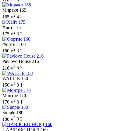
Миракл 165
2
165 м
4
2
Хайт 175
2
175 м
3
2
Фортис 160
2
160 м
3
2
Pavlovo House 216
2
216 м
5
3
WALL-E 150
2
150 м
3
1
Монтре 170
2
170 м
3
1
Simple 180
2
180 м
3
2
ПАВЛОВО НОРД 160