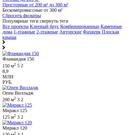
Просторные от 200 м² до 300 м²
Бескомпромиссные от 300 м²
Сбросить фильтры
Популярные теги
свернуть теги
Все проекты
Клееный брус
Комбинированные
Каменные
дома
1-этажные
2-этажные
Авторские
Фахверк
Плоская
крыша
Фламандия 150
2
150 м
5
2
8,9
МЛН
РУБ.
Опен Вилладж
2
200 м
3
2
Миракл 125
2
125 м
3
2
Миракл 120
2
120 м
3
2