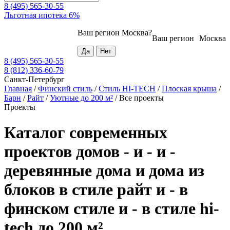
8 (495) 565-30-55
Льготная ипотека 6%
Ваш регион
Москва
?
Ваш регион
Москва
8 (495) 565-30-55
8 (812) 336-60-79
Санкт-Петербург
Главная
/
Финский стиль
/
Стиль HI-TECH
/
Плоская крыша
/
Барн
/
Райт
/
Уютные до 200 м²
/
Все проекты
Проекты
Каталог современных
проектов домов - и - и -
деревянные дома и дома из
блоков в стиле райт и - в
финском стиле и - в стиле hi-
tech до 200 м²