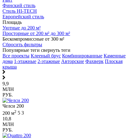
Финский стиль
Стиль HI-TECH
Европейский стиль
Площадь
Уютные до 200 м²
Просторные от 200 м² до 300 м²
Бескомпромиссные от 300 м²
Сбросить фильтры
Популярные теги
свернуть теги
Все проекты
Клееный брус
Комбинированные
Каменные
дома
1-этажные
2-этажные
Авторские
Фахверк
Плоская
крыша
9,9
МЛН
РУБ.
Челси 200
2
200 м
5
3
10,8
МЛН
РУБ.