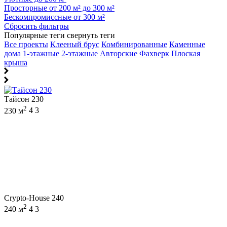
Просторные от 200 м² до 300 м²
Бескомпромиссные от 300 м²
Сбросить фильтры
Популярные теги
свернуть теги
Все проекты
Клееный брус
Комбинированные
Каменные
дома
1-этажные
2-этажные
Авторские
Фахверк
Плоская
крыша
Тайсон 230
2
230 м
4
3
Crypto-House 240
2
240 м
4
3