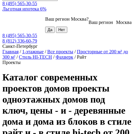
8 (495) 565-30-55
Льготная ипотека 6%
Ваш регион
Москва
?
Ваш регион
Москва
8 (495) 565-30-55
8 (812) 336-60-79
Санкт-Петербург
Главная
/
1-этажные
/
Все проекты
/
Просторные от 200 м² до
300 м²
/
Стиль HI-TECH
/
Фахверк
/
Райт
Проекты
Каталог современных
проектов домов проекты
одноэтажных домов под
ключ, цены - и - деревянные
дома и дома из блоков в стиле
райт и - в стиле hi-tech от 200