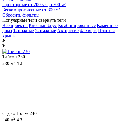
Просторные от 200 м² до 300 м²
Бескомпромиссные от 300 м²
Сбросить фильтры
Популярные теги
свернуть теги
Все проекты
Клееный брус
Комбинированные
Каменные
дома
1-этажные
2-этажные
Авторские
Фахверк
Плоская
крыша
Тайсон 230
2
230 м
4
3
Crypto-House 240
2
240 м
4
3