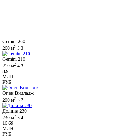
Gemini 260
2
260 м
3
3
Gemini 210
2
210 м
4
3
8,9
МЛН
РУБ.
Опен Вилладж
2
200 м
3
2
Долина 230
2
230 м
3
4
16,69
МЛН
РУБ.