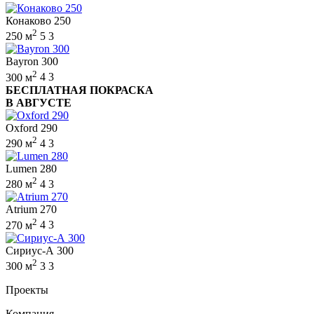
Конаково 250
2
250 м
5
3
Bayron 300
2
300 м
4
3
БЕСПЛАТНАЯ ПОКРАСКА
В АВГУСТЕ
Oxford 290
2
290 м
4
3
Lumen 280
2
280 м
4
3
Atrium 270
2
270 м
4
3
Сириус-А 300
2
300 м
3
3
Проекты
Компания