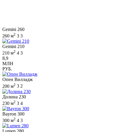
Gemini 260
2
260 м
3
3
Gemini 210
2
210 м
4
3
8,9
МЛН
РУБ.
Опен Вилладж
2
200 м
3
2
Долина 230
2
230 м
3
4
Bayron 300
2
300 м
4
3
Lumen 280