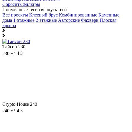
Сбросить фильтры
Популярные теги
свернуть теги
Все проекты
Клееный брус
Комбинированные
Каменные
дома
1-этажные
2-этажные
Авторские
Фахверк
Плоская
крыша
Тайсон 230
2
230 м
4
3
Crypto-House 240
2
240 м
4
3