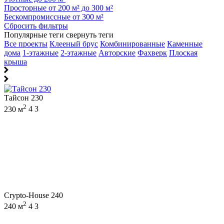
Просторные от 200 м² до 300 м²
Бескомпромиссные от 300 м²
Сбросить фильтры
Популярные теги
свернуть теги
Все проекты
Клееный брус
Комбинированные
Каменные
дома
1-этажные
2-этажные
Авторские
Фахверк
Плоская
крыша
Тайсон 230
2
230 м
4
3
Crypto-House 240
2
240 м
4
3