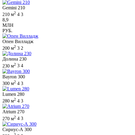
Gemini 210
2
210 м
4
3
8,9
МЛН
РУБ.
Опен Вилладж
2
200 м
3
2
Долина 230
2
230 м
3
4
Bayron 300
2
300 м
4
3
Lumen 280
2
280 м
4
3
Atrium 270
2
270 м
4
3
Сириус-А 300
2