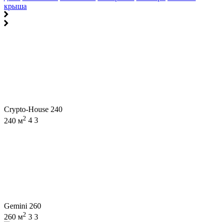
крыша
Crypto-House 240
2
240 м
4
3
Gemini 260
2
260 м
3
3