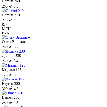
Gemini 260
2
260 м
3
3
Gemini 210
2
210 м
4
3
8,9
МЛН
РУБ.
Опен Вилладж
2
200 м
3
2
Долина 230
2
230 м
3
4
Миракл 125
2
125 м
3
2
Bayron 300
2
300 м
4
3
Lumen 280
2
280 м
4
3