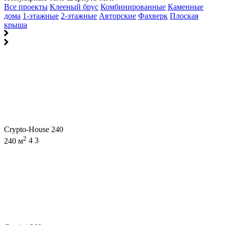
Все проекты
Клееный брус
Комбинированные
Каменные
дома
1-этажные
2-этажные
Авторские
Фахверк
Плоская
крыша
Crypto-House 240
2
240 м
4
3