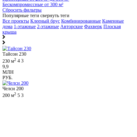
Бескомпромиссные от 300 м²
Сбросить фильтры
Популярные теги
свернуть теги
Все проекты
Клееный брус
Комбинированные
Каменные
дома
1-этажные
2-этажные
Авторские
Фахверк
Плоская
крыша
Тайсон 230
2
230 м
4
3
9,9
МЛН
РУБ.
Челси 200
2
200 м
5
3