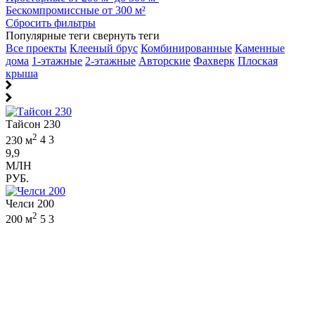
Бескомпромиссные от 300 м²
Сбросить фильтры
Популярные теги
свернуть теги
Все проекты
Клееный брус
Комбинированные
Каменные
дома
1-этажные
2-этажные
Авторские
Фахверк
Плоская
крыша
Тайсон 230
2
230 м
4
3
9,9
МЛН
РУБ.
Челси 200
2
200 м
5
3