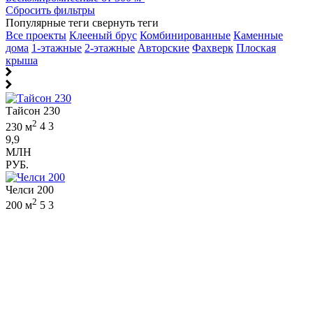
Сбросить фильтры
Популярные теги
свернуть теги
Все проекты
Клееный брус
Комбинированные
Каменные
дома
1-этажные
2-этажные
Авторские
Фахверк
Плоская
крыша
Тайсон 230
2
230 м
4
3
9,9
МЛН
РУБ.
Челси 200
2
200 м
5
3