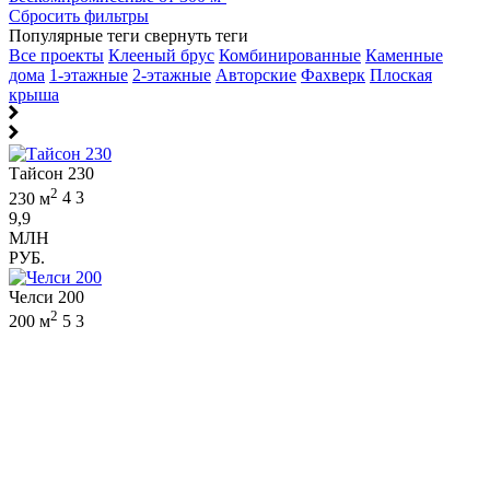
Сбросить фильтры
Популярные теги
свернуть теги
Все проекты
Клееный брус
Комбинированные
Каменные
дома
1-этажные
2-этажные
Авторские
Фахверк
Плоская
крыша
Тайсон 230
2
230 м
4
3
9,9
МЛН
РУБ.
Челси 200
2
200 м
5
3