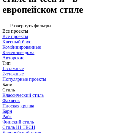
европейском стиле
Развернуть фильтры
Все проекты
Все проекты
Клееный брус
Комбинированные
Каменные дома
Авторские
Тип
1-этажные
2-этажные
Популярные проекты
Бани
Стиль
Классический стиль
Фахверк
Плоская крыша
Барн
Райт
Финский стиль
Стиль HI-TECH
Европейский стиль