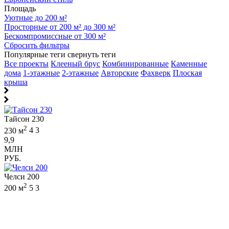
Площадь
Уютные до 200 м²
Просторные от 200 м² до 300 м²
Бескомпромиссные от 300 м²
Сбросить фильтры
Популярные теги
свернуть теги
Все проекты
Клееный брус
Комбинированные
Каменные
дома
1-этажные
2-этажные
Авторские
Фахверк
Плоская
крыша
Тайсон 230
2
230 м
4
3
9,9
МЛН
РУБ.
Челси 200
2
200 м
5
3