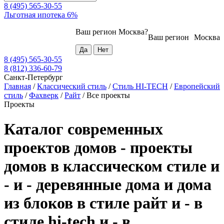
8 (495) 565-30-55
Льготная ипотека 6%
Ваш регион
Москва
?
Ваш регион
Москва
8 (495) 565-30-55
8 (812) 336-60-79
Санкт-Петербург
Главная
/
Классический стиль
/
Стиль HI-TECH
/
Европейский
стиль
/
Фахверк
/
Райт
/
Все проекты
Проекты
Каталог современных
проектов домов - проекты
домов в классическом стиле и
- и - деревянные дома и дома
из блоков в стиле райт и - в
стиле hi-tech и - в