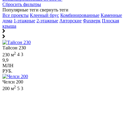
Сбросить фильтры
Популярные теги
свернуть теги
Все проекты
Клееный брус
Комбинированные
Каменные
дома
1-этажные
2-этажные
Авторские
Фахверк
Плоская
крыша
Тайсон 230
2
230 м
4
3
9,9
МЛН
РУБ.
Челси 200
2
200 м
5
3