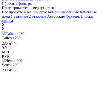
Сбросить фильтры
Популярные теги
свернуть теги
Все проекты
Клееный брус
Комбинированные
Каменные
дома
1-этажные
2-этажные
Авторские
Фахверк
Плоская
крыша
Тайсон 230
2
230 м
4
3
9,9
МЛН
РУБ.
Челси 200
2
200 м
5
3