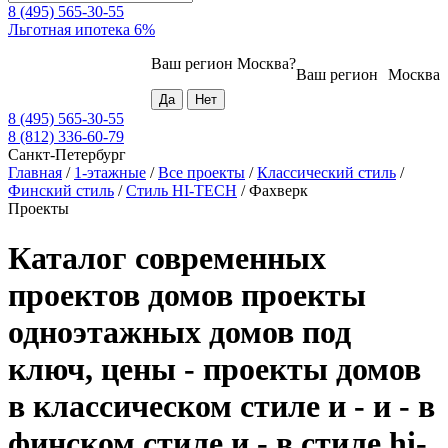
8 (495) 565-30-55
Льготная ипотека 6%
Ваш регион
Москва
?
Ваш регион
Москва
8 (495) 565-30-55
8 (812) 336-60-79
Санкт-Петербург
Главная
/
1-этажные
/
Все проекты
/
Классический стиль
/
Финский стиль
/
Стиль HI-TECH
/
Фахверк
Проекты
Каталог современных
проектов домов проекты
одноэтажных домов под
ключ, цены - проекты домов
в классическом стиле и - и - в
финском стиле и - в стиле hi-