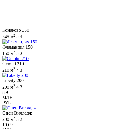
Конаково 350
2
345 м
5
3
Фламандия 150
2
150 м
5
2
Gemini 210
2
210 м
4
3
Liberty 200
2
200 м
4
3
8,9
МЛН
РУБ.
Опен Вилладж
2
200 м
3
2
16,69