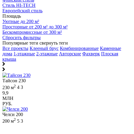
Стиль HI-TECH
Европейский стиль
Площадь
Уютные до 200 м²
Просторные от 200 м² до 300 м²
Бескомпромиссные от 300 м²
Сбросить фильтры
Популярные теги
свернуть теги
Все проекты
Клееный брус
Комбинированные
Каменные
дома
1-этажные
2-этажные
Авторские
Фахверк
Плоская
крыша
Тайсон 230
2
230 м
4
3
9,9
МЛН
РУБ.
Челси 200
2
200 м
5
3