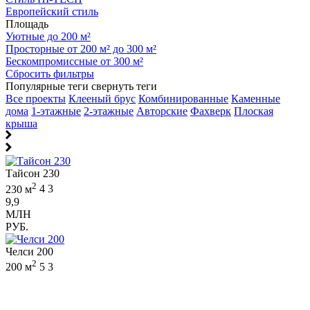
Европейский стиль
Площадь
Уютные до 200 м²
Просторные от 200 м² до 300 м²
Бескомпромиссные от 300 м²
Сбросить фильтры
Популярные теги
свернуть теги
Все проекты
Клееный брус
Комбинированные
Каменные
дома
1-этажные
2-этажные
Авторские
Фахверк
Плоская
крыша
Тайсон 230
2
230 м
4
3
9,9
МЛН
РУБ.
Челси 200
2
200 м
5
3