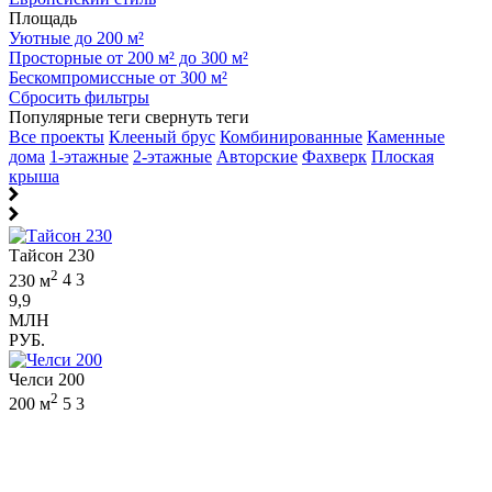
Площадь
Уютные до 200 м²
Просторные от 200 м² до 300 м²
Бескомпромиссные от 300 м²
Сбросить фильтры
Популярные теги
свернуть теги
Все проекты
Клееный брус
Комбинированные
Каменные
дома
1-этажные
2-этажные
Авторские
Фахверк
Плоская
крыша
Тайсон 230
2
230 м
4
3
9,9
МЛН
РУБ.
Челси 200
2
200 м
5
3