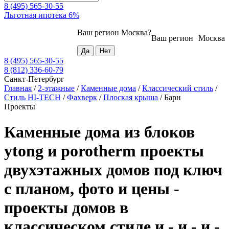
8 (495) 565-30-55
Льготная ипотека 6%
Ваш регион
Москва
?
Ваш регион
Москва
8 (495) 565-30-55
8 (812) 336-60-79
Санкт-Петербург
Главная
/
2-этажные
/
Каменные дома
/
Классический стиль
/
Стиль HI-TECH
/
Фахверк
/
Плоская крыша
/
Барн
Проекты
Каменные дома из блоков
ytong и porotherm проекты
двухэтажных домов под ключ
с планом, фото и цены -
проекты домов в
классическом стиле и - и - и -