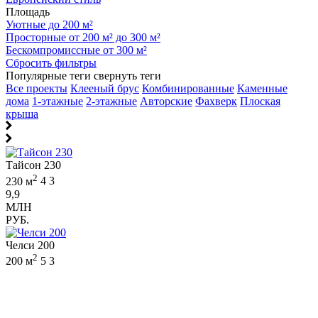
Площадь
Уютные до 200 м²
Просторные от 200 м² до 300 м²
Бескомпромиссные от 300 м²
Сбросить фильтры
Популярные теги
свернуть теги
Все проекты
Клееный брус
Комбинированные
Каменные
дома
1-этажные
2-этажные
Авторские
Фахверк
Плоская
крыша
Тайсон 230
2
230 м
4
3
9,9
МЛН
РУБ.
Челси 200
2
200 м
5
3