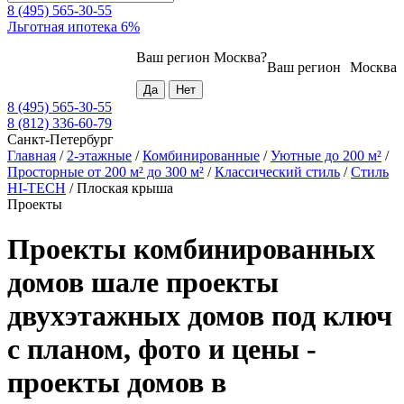
8 (495) 565-30-55
Льготная ипотека 6%
Ваш регион
Москва
?
Ваш регион
Москва
8 (495) 565-30-55
8 (812) 336-60-79
Санкт-Петербург
Главная
/
2-этажные
/
Комбинированные
/
Уютные до 200 м²
/
Просторные от 200 м² до 300 м²
/
Классический стиль
/
Стиль
HI-TECH
/
Плоская крыша
Проекты
Проекты комбинированных
домов шале проекты
двухэтажных домов под ключ
с планом, фото и цены -
проекты домов в