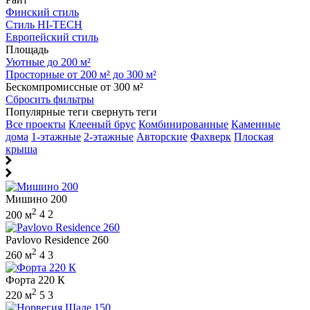
Финский стиль
Стиль HI-TECH
Европейский стиль
Площадь
Уютные до 200 м²
Просторные от 200 м² до 300 м²
Бескомпромиссные от 300 м²
Сбросить фильтры
Популярные теги
свернуть теги
Все проекты
Клееный брус
Комбинированные
Каменные
дома
1-этажные
2-этажные
Авторские
Фахверк
Плоская
крыша
Мишино 200
2
200 м
4
2
Pavlovo Residence 260
2
260 м
4
3
Форта 220 К
2
220 м
5
3