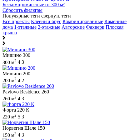
Бескомпромиссные от 300 м²
Сбросить фильтры
Популярные теги
свернуть теги
Все проекты
Клееный брус
Комбинированные
Каменные
дома
1-этажные
2-этажные
Авторские
Фахверк
Плоская
крыша
Мишино 300
2
300 м
4
3
Мишино 200
2
200 м
4
2
Pavlovo Residence 260
2
260 м
4
3
Форта 220 К
2
220 м
5
3
Норвегия Шале 150
2
150 м
4
3