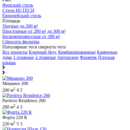
Финский стиль
Стиль HI-TECH
Европейский стиль
Площадь
Уютные до 200 м²
Просторные от 200 м² до 300 м²
Бескомпромиссные от 300 м²
Сбросить фильтры
Популярные теги
свернуть теги
Все проекты
Клееный брус
Комбинированные
Каменные
дома
1-этажные
2-этажные
Авторские
Фахверк
Плоская
крыша
Мишино 200
2
200 м
4
2
Pavlovo Residence 260
2
260 м
4
3
Форта 220 К
2
220 м
5
3