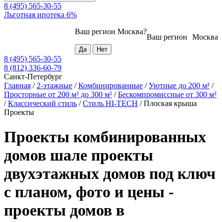
8 (495) 565-30-55
Льготная ипотека 6%
Ваш регион
Москва
?
Ваш регион
Москва
8 (495) 565-30-55
8 (812) 336-60-79
Санкт-Петербург
Главная
/
2-этажные
/
Комбинированные
/
Уютные до 200 м²
/
Просторные от 200 м² до 300 м²
/
Бескомпромиссные от 300 м²
/
Классический стиль
/
Стиль HI-TECH
/
Плоская крыша
Проекты
Проекты комбинированных
домов шале проекты
двухэтажных домов под ключ
с планом, фото и цены -
проекты домов в