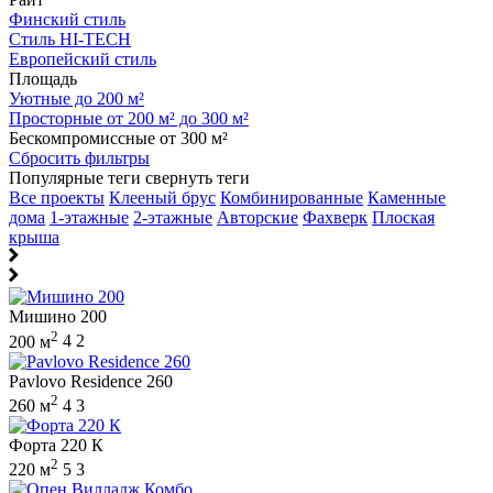
Финский стиль
Стиль HI-TECH
Европейский стиль
Площадь
Уютные до 200 м²
Просторные от 200 м² до 300 м²
Бескомпромиссные от 300 м²
Сбросить фильтры
Популярные теги
свернуть теги
Все проекты
Клееный брус
Комбинированные
Каменные
дома
1-этажные
2-этажные
Авторские
Фахверк
Плоская
крыша
Мишино 200
2
200 м
4
2
Pavlovo Residence 260
2
260 м
4
3
Форта 220 К
2
220 м
5
3