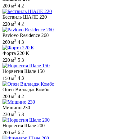
2
200 м
4
2
Бествиль ШАЛЕ 220
2
220 м
4
2
Pavlovo Residence 260
2
260 м
4
3
Форта 220 К
2
220 м
5
3
Норвегия Шале 150
2
150 м
4
3
Опен Вилладж Комбо
2
200 м
4
2
Мишино 230
2
230 м
5
3
Норвегия Шале 200
2
200 м
6
2