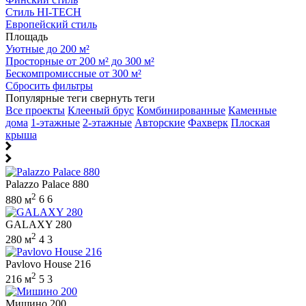
Стиль HI-TECH
Европейский стиль
Площадь
Уютные до 200 м²
Просторные от 200 м² до 300 м²
Бескомпромиссные от 300 м²
Сбросить фильтры
Популярные теги
свернуть теги
Все проекты
Клееный брус
Комбинированные
Каменные
дома
1-этажные
2-этажные
Авторские
Фахверк
Плоская
крыша
Palazzo Palace 880
2
880 м
6
6
GALAXY 280
2
280 м
4
3
Pavlovo House 216
2
216 м
5
3
Мишино 200