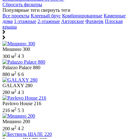
Сбросить фильтры
Популярные теги
свернуть теги
Все проекты
Клееный брус
Комбинированные
Каменные
дома
1-этажные
2-этажные
Авторские
Фахверк
Плоская
крыша
Мишино 300
2
300 м
4
3
Palazzo Palace 880
2
880 м
6
6
GALAXY 280
2
280 м
4
3
Pavlovo House 216
2
216 м
5
3
Мишино 200
2
200 м
4
2