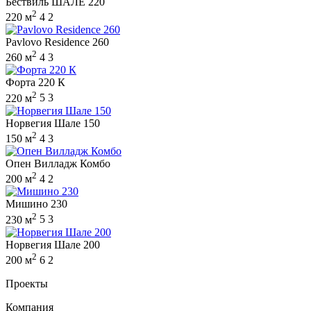
Бествиль ШАЛЕ 220
2
220 м
4
2
Pavlovo Residence 260
2
260 м
4
3
Форта 220 К
2
220 м
5
3
Норвегия Шале 150
2
150 м
4
3
Опен Вилладж Комбо
2
200 м
4
2
Мишино 230
2
230 м
5
3
Норвегия Шале 200
2
200 м
6
2
Проекты
Компания