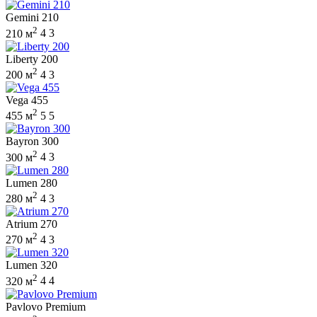
Gemini 210
2
210 м
4
3
Liberty 200
2
200 м
4
3
Vega 455
2
455 м
5
5
Bayron 300
2
300 м
4
3
Lumen 280
2
280 м
4
3
Atrium 270
2
270 м
4
3
Lumen 320
2
320 м
4
4
Pavlovo Premium