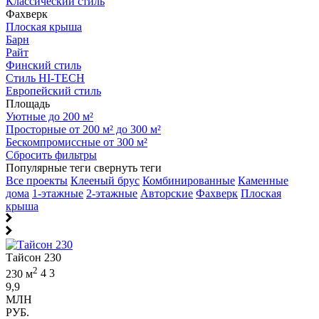
Классический стиль
Фахверк
Плоская крыша
Барн
Райт
Финский стиль
Стиль HI-TECH
Европейский стиль
Площадь
Уютные до 200 м²
Просторные от 200 м² до 300 м²
Бескомпромиссные от 300 м²
Сбросить фильтры
Популярные теги
свернуть теги
Все проекты
Клееный брус
Комбинированные
Каменные
дома
1-этажные
2-этажные
Авторские
Фахверк
Плоская
крыша
Тайсон 230
2
230 м
4
3
9,9
МЛН
РУБ.