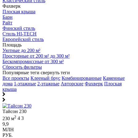
Классический стиль
Фахверк
Плоская крыша
Барн
Райт
Финский стиль
Стиль HI-TECH
Европейский стиль
Площадь
Уютные до 200 м²
Просторные от 200 м² до 300 м²
Бескомпромиссные от 300 м²
Сбросить фильтры
Популярные теги
свернуть теги
Все проекты
Клееный брус
Комбинированные
Каменные
дома
1-этажные
2-этажные
Авторские
Фахверк
Плоская
крыша
Тайсон 230
2
230 м
4
3
9,9
МЛН
РУБ.