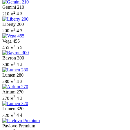
Gemini 210
2
210 м
4
3
Liberty 200
2
200 м
4
3
Vega 455
2
455 м
5
5
Bayron 300
2
300 м
4
3
Lumen 280
2
280 м
4
3
Atrium 270
2
270 м
4
3
Lumen 320
2
320 м
4
4
Pavlovo Premium