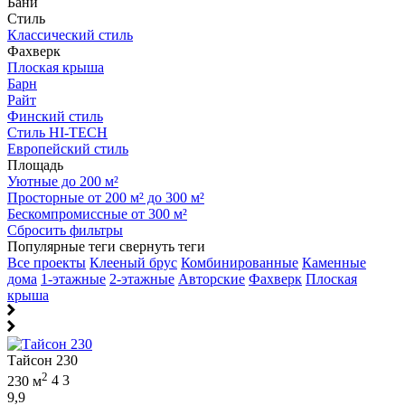
Бани
Стиль
Классический стиль
Фахверк
Плоская крыша
Барн
Райт
Финский стиль
Стиль HI-TECH
Европейский стиль
Площадь
Уютные до 200 м²
Просторные от 200 м² до 300 м²
Бескомпромиссные от 300 м²
Сбросить фильтры
Популярные теги
свернуть теги
Все проекты
Клееный брус
Комбинированные
Каменные
дома
1-этажные
2-этажные
Авторские
Фахверк
Плоская
крыша
Тайсон 230
2
230 м
4
3
9,9