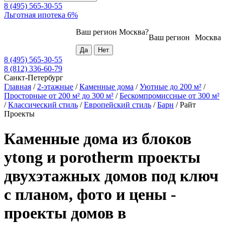
8 (495) 565-30-55
Льготная ипотека 6%
Ваш регион
Москва
?
Ваш регион
Москва
8 (495) 565-30-55
8 (812) 336-60-79
Санкт-Петербург
Главная
/
2-этажные
/
Каменные дома
/
Уютные до 200 м²
/
Просторные от 200 м² до 300 м²
/
Бескомпромиссные от 300 м²
/
Классический стиль
/
Европейский стиль
/
Барн
/
Райт
Проекты
Каменные дома из блоков
ytong и porotherm проекты
двухэтажных домов под ключ
с планом, фото и цены -
проекты домов в