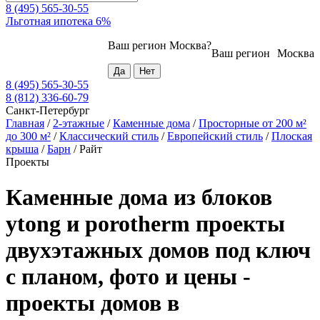
8 (495) 565-30-55
Льготная ипотека 6%
Ваш регион
Москва
?
Ваш регион
Москва
8 (495) 565-30-55
8 (812) 336-60-79
Санкт-Петербург
Главная
/
2-этажные
/
Каменные дома
/
Просторные от 200 м²
до 300 м²
/
Классический стиль
/
Европейский стиль
/
Плоская
крыша
/
Барн
/
Райт
Проекты
Каменные дома из блоков
ytong и porotherm проекты
двухэтажных домов под ключ
с планом, фото и цены -
проекты домов в