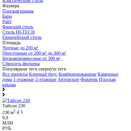
Классический стиль
Фахверк
Плоская крыша
Барн
Райт
Финский стиль
Стиль HI-TECH
Европейский стиль
Площадь
Уютные до 200 м²
Просторные от 200 м² до 300 м²
Бескомпромиссные от 300 м²
Сбросить фильтры
Популярные теги
свернуть теги
Все проекты
Клееный брус
Комбинированные
Каменные
дома
1-этажные
2-этажные
Авторские
Фахверк
Плоская
крыша
Тайсон 230
2
230 м
4
3
9,9
МЛН
РУБ.