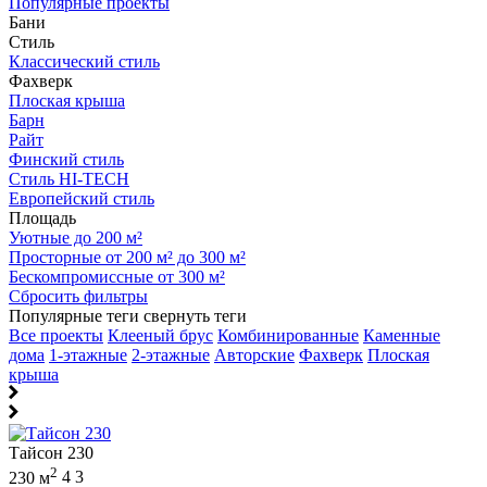
Популярные проекты
Бани
Стиль
Классический стиль
Фахверк
Плоская крыша
Барн
Райт
Финский стиль
Стиль HI-TECH
Европейский стиль
Площадь
Уютные до 200 м²
Просторные от 200 м² до 300 м²
Бескомпромиссные от 300 м²
Сбросить фильтры
Популярные теги
свернуть теги
Все проекты
Клееный брус
Комбинированные
Каменные
дома
1-этажные
2-этажные
Авторские
Фахверк
Плоская
крыша
Тайсон 230
2
230 м
4
3