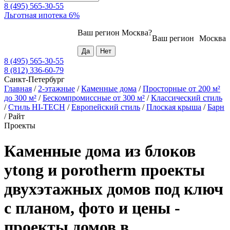
8 (495) 565-30-55
Льготная ипотека 6%
Ваш регион
Москва
?
Ваш регион
Москва
8 (495) 565-30-55
8 (812) 336-60-79
Санкт-Петербург
Главная
/
2-этажные
/
Каменные дома
/
Просторные от 200 м²
до 300 м²
/
Бескомпромиссные от 300 м²
/
Классический стиль
/
Стиль HI-TECH
/
Европейский стиль
/
Плоская крыша
/
Барн
/
Райт
Проекты
Каменные дома из блоков
ytong и porotherm проекты
двухэтажных домов под ключ
с планом, фото и цены -
проекты домов в