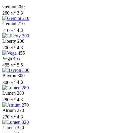
Gemini 260
2
260 м
3
3
Gemini 210
2
210 м
4
3
Liberty 200
2
200 м
4
3
Vega 455
2
455 м
5
5
Bayron 300
2
300 м
4
3
Lumen 280
2
280 м
4
3
Atrium 270
2
270 м
4
3
Lumen 320
2