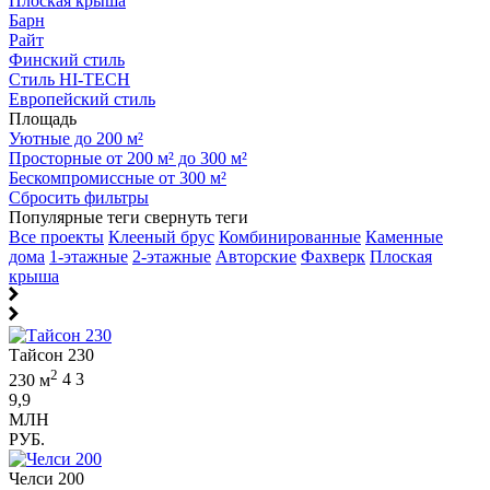
Плоская крыша
Барн
Райт
Финский стиль
Стиль HI-TECH
Европейский стиль
Площадь
Уютные до 200 м²
Просторные от 200 м² до 300 м²
Бескомпромиссные от 300 м²
Сбросить фильтры
Популярные теги
свернуть теги
Все проекты
Клееный брус
Комбинированные
Каменные
дома
1-этажные
2-этажные
Авторские
Фахверк
Плоская
крыша
Тайсон 230
2
230 м
4
3
9,9
МЛН
РУБ.
Челси 200