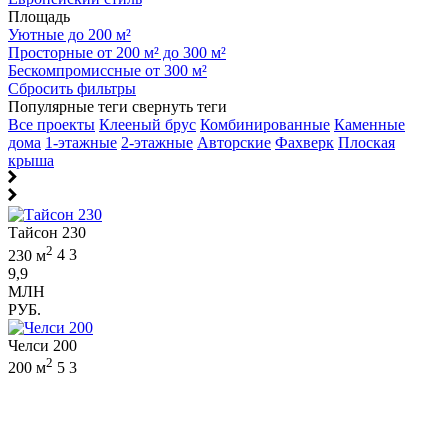
Площадь
Уютные до 200 м²
Просторные от 200 м² до 300 м²
Бескомпромиссные от 300 м²
Сбросить фильтры
Популярные теги
свернуть теги
Все проекты
Клееный брус
Комбинированные
Каменные
дома
1-этажные
2-этажные
Авторские
Фахверк
Плоская
крыша
Тайсон 230
2
230 м
4
3
9,9
МЛН
РУБ.
Челси 200
2
200 м
5
3