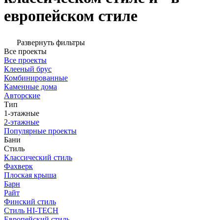
европейском стиле
Развернуть фильтры
Все проекты
Все проекты
Клееный брус
Комбинированные
Каменные дома
Авторские
Тип
1-этажные
2-этажные
Популярные проекты
Бани
Стиль
Классический стиль
Фахверк
Плоская крыша
Барн
Райт
Финский стиль
Стиль HI-TECH
Европейский стиль