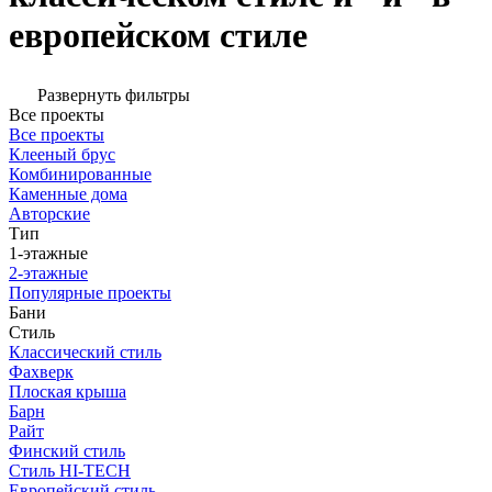
европейском стиле
Развернуть фильтры
Все проекты
Все проекты
Клееный брус
Комбинированные
Каменные дома
Авторские
Тип
1-этажные
2-этажные
Популярные проекты
Бани
Стиль
Классический стиль
Фахверк
Плоская крыша
Барн
Райт
Финский стиль
Стиль HI-TECH
Европейский стиль