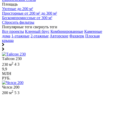
Площадь
Уютные до 200 м²
Просторные от 200 м² до 300 м²
Бескомпромиссные от 300 м²
Сбросить фильтры
Популярные теги
свернуть теги
Все проекты
Клееный брус
Комбинированные
Каменные
дома
1-этажные
2-этажные
Авторские
Фахверк
Плоская
крыша
Тайсон 230
2
230 м
4
3
9,9
МЛН
РУБ.
Челси 200
2
200 м
5
3