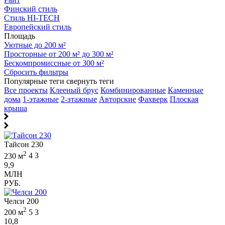
Финский стиль
Стиль HI-TECH
Европейский стиль
Площадь
Уютные до 200 м²
Просторные от 200 м² до 300 м²
Бескомпромиссные от 300 м²
Сбросить фильтры
Популярные теги
свернуть теги
Все проекты
Клееный брус
Комбинированные
Каменные
дома
1-этажные
2-этажные
Авторские
Фахверк
Плоская
крыша
Тайсон 230
2
230 м
4
3
9,9
МЛН
РУБ.
Челси 200
2
200 м
5
3
10,8