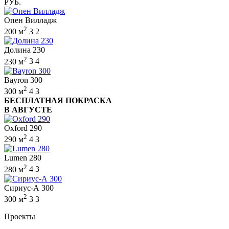
РУБ.
Опен Вилладж
2
200 м
3
2
Долина 230
2
230 м
3
4
Bayron 300
2
300 м
4
3
БЕСПЛАТНАЯ ПОКРАСКА
В АВГУСТЕ
Oxford 290
2
290 м
4
3
Lumen 280
2
280 м
4
3
Сириус-А 300
2
300 м
3
3
Проекты