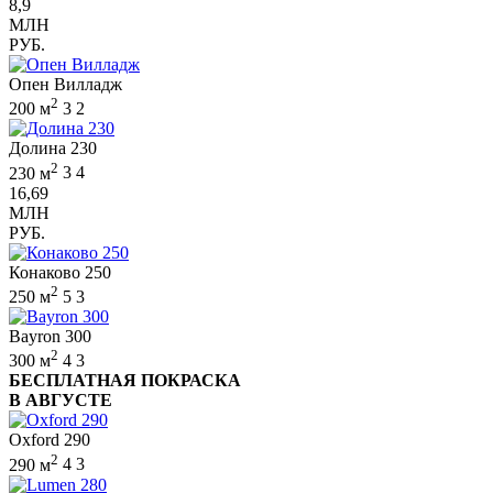
8,9
МЛН
РУБ.
Опен Вилладж
2
200 м
3
2
Долина 230
2
230 м
3
4
16,69
МЛН
РУБ.
Конаково 250
2
250 м
5
3
Bayron 300
2
300 м
4
3
БЕСПЛАТНАЯ ПОКРАСКА
В АВГУСТЕ
Oxford 290
2
290 м
4
3