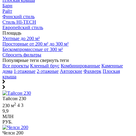
Плоская крыша
Барн
Райт
Финский стиль
Стиль HI-TECH
Европейский стиль
Площадь
Уютные до 200 м²
Просторные от 200 м² до 300 м²
Бескомпромиссные от 300 м²
Сбросить фильтры
Популярные теги
свернуть теги
Все проекты
Клееный брус
Комбинированные
Каменные
дома
1-этажные
2-этажные
Авторские
Фахверк
Плоская
крыша
Тайсон 230
2
230 м
4
3
9,9
МЛН
РУБ.
Челси 200