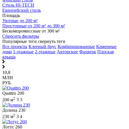
Стиль HI-TECH
Европейский стиль
Площадь
Уютные до 200 м²
Просторные от 200 м² до 300 м²
Бескомпромиссные от 300 м²
Сбросить фильтры
Популярные теги
свернуть теги
Все проекты
Клееный брус
Комбинированные
Каменные
дома
1-этажные
2-этажные
Авторские
Фахверк
Плоская
крыша
10,8
МЛН
РУБ.
Quattro 200
2
200 м
3
3
Долина 230
2
230 м
3
4
Лотус 260