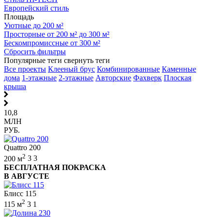
Европейский стиль
Площадь
Уютные до 200 м²
Просторные от 200 м² до 300 м²
Бескомпромиссные от 300 м²
Сбросить фильтры
Популярные теги
свернуть теги
Все проекты
Клееный брус
Комбинированные
Каменные
дома
1-этажные
2-этажные
Авторские
Фахверк
Плоская
крыша
10,8
МЛН
РУБ.
Quattro 200
2
200 м
3
3
БЕСПЛАТНАЯ ПОКРАСКА
В АВГУСТЕ
Блисс 115
2
115 м
3
1