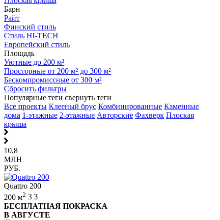
Плоская крыша
Барн
Райт
Финский стиль
Стиль HI-TECH
Европейский стиль
Площадь
Уютные до 200 м²
Просторные от 200 м² до 300 м²
Бескомпромиссные от 300 м²
Сбросить фильтры
Популярные теги
свернуть теги
Все проекты
Клееный брус
Комбинированные
Каменные
дома
1-этажные
2-этажные
Авторские
Фахверк
Плоская
крыша
10,8
МЛН
РУБ.
Quattro 200
2
200 м
3
3
БЕСПЛАТНАЯ ПОКРАСКА
В АВГУСТЕ