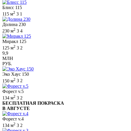
Блисс 115
2
115 м
3
1
Долина 230
2
230 м
3
4
Миракл 125
2
125 м
3
2
9,9
МЛН
РУБ.
Эко Хаус 150
2
150 м
3
2
Форест v.5
2
134 м
3
2
БЕСПЛАТНАЯ ПОКРАСКА
В АВГУСТЕ
Форест v.4
2
134 м
3
2