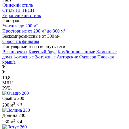
Финский стиль
Стиль HI-TECH
Европейский стиль
Площадь
Уютные до 200 м²
Просторные от 200 м² до 300 м²
Бескомпромиссные от 300 м²
Сбросить фильтры
Популярные теги
свернуть теги
Все проекты
Клееный брус
Комбинированные
Каменные
дома
1-этажные
2-этажные
Авторские
Фахверк
Плоская
крыша
10,8
МЛН
РУБ.
Quattro 200
2
200 м
3
3
Долина 230
2
230 м
3
4