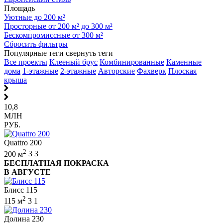
Площадь
Уютные до 200 м²
Просторные от 200 м² до 300 м²
Бескомпромиссные от 300 м²
Сбросить фильтры
Популярные теги
свернуть теги
Все проекты
Клееный брус
Комбинированные
Каменные
дома
1-этажные
2-этажные
Авторские
Фахверк
Плоская
крыша
10,8
МЛН
РУБ.
Quattro 200
2
200 м
3
3
БЕСПЛАТНАЯ ПОКРАСКА
В АВГУСТЕ
Блисс 115
2
115 м
3
1
Долина 230