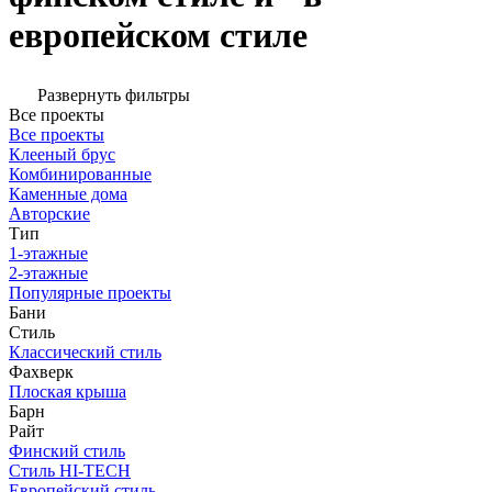
европейском стиле
Развернуть фильтры
Все проекты
Все проекты
Клееный брус
Комбинированные
Каменные дома
Авторские
Тип
1-этажные
2-этажные
Популярные проекты
Бани
Стиль
Классический стиль
Фахверк
Плоская крыша
Барн
Райт
Финский стиль
Стиль HI-TECH
Европейский стиль