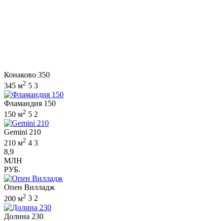
Конаково 350
2
345 м
5
3
Фламандия 150
2
150 м
5
2
Gemini 210
2
210 м
4
3
8,9
МЛН
РУБ.
Опен Вилладж
2
200 м
3
2
Долина 230