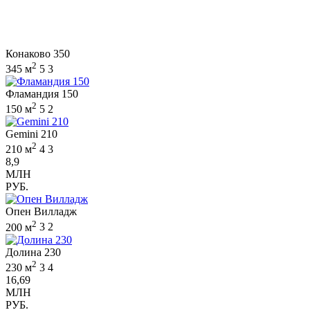
Конаково 350
2
345 м
5
3
Фламандия 150
2
150 м
5
2
Gemini 210
2
210 м
4
3
8,9
МЛН
РУБ.
Опен Вилладж
2
200 м
3
2
Долина 230
2
230 м
3
4
16,69
МЛН
РУБ.