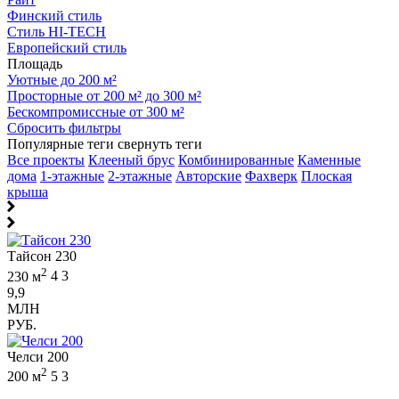
Финский стиль
Стиль HI-TECH
Европейский стиль
Площадь
Уютные до 200 м²
Просторные от 200 м² до 300 м²
Бескомпромиссные от 300 м²
Сбросить фильтры
Популярные теги
свернуть теги
Все проекты
Клееный брус
Комбинированные
Каменные
дома
1-этажные
2-этажные
Авторские
Фахверк
Плоская
крыша
Тайсон 230
2
230 м
4
3
9,9
МЛН
РУБ.
Челси 200
2
200 м
5
3