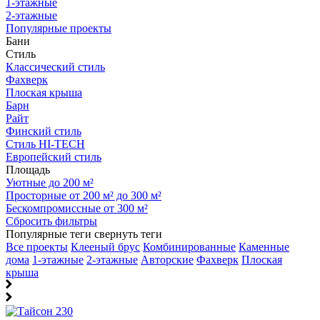
1-этажные
2-этажные
Популярные проекты
Бани
Стиль
Классический стиль
Фахверк
Плоская крыша
Барн
Райт
Финский стиль
Стиль HI-TECH
Европейский стиль
Площадь
Уютные до 200 м²
Просторные от 200 м² до 300 м²
Бескомпромиссные от 300 м²
Сбросить фильтры
Популярные теги
свернуть теги
Все проекты
Клееный брус
Комбинированные
Каменные
дома
1-этажные
2-этажные
Авторские
Фахверк
Плоская
крыша