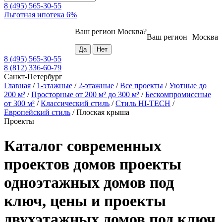
8 (495) 565-30-55
Льготная ипотека 6%
Ваш регион
Москва
?
Ваш регион
Москва
8 (495) 565-30-55
8 (812) 336-60-79
Санкт-Петербург
Главная
/
1-этажные
/
2-этажные
/
Все проекты
/
Уютные до
200 м²
/
Просторные от 200 м² до 300 м²
/
Бескомпромиссные
от 300 м²
/
Классический стиль
/
Стиль HI-TECH
/
Европейский стиль
/
Плоская крыша
Проекты
Каталог современных
проектов домов проекты
одноэтажных домов под
ключ, цены и проекты
двухэтажных домов под ключ