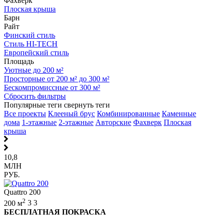
Фахверк
Плоская крыша
Барн
Райт
Финский стиль
Стиль HI-TECH
Европейский стиль
Площадь
Уютные до 200 м²
Просторные от 200 м² до 300 м²
Бескомпромиссные от 300 м²
Сбросить фильтры
Популярные теги
свернуть теги
Все проекты
Клееный брус
Комбинированные
Каменные
дома
1-этажные
2-этажные
Авторские
Фахверк
Плоская
крыша
10,8
МЛН
РУБ.
Quattro 200
2
200 м
3
3
БЕСПЛАТНАЯ ПОКРАСКА