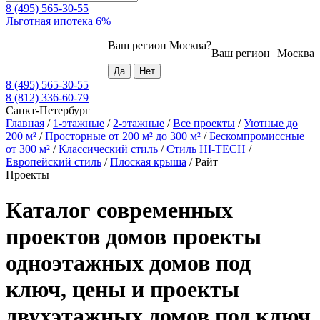
8 (495) 565-30-55
Льготная ипотека 6%
Ваш регион
Москва
?
Ваш регион
Москва
8 (495) 565-30-55
8 (812) 336-60-79
Санкт-Петербург
Главная
/
1-этажные
/
2-этажные
/
Все проекты
/
Уютные до
200 м²
/
Просторные от 200 м² до 300 м²
/
Бескомпромиссные
от 300 м²
/
Классический стиль
/
Стиль HI-TECH
/
Европейский стиль
/
Плоская крыша
/
Райт
Проекты
Каталог современных
проектов домов проекты
одноэтажных домов под
ключ, цены и проекты
двухэтажных домов под ключ