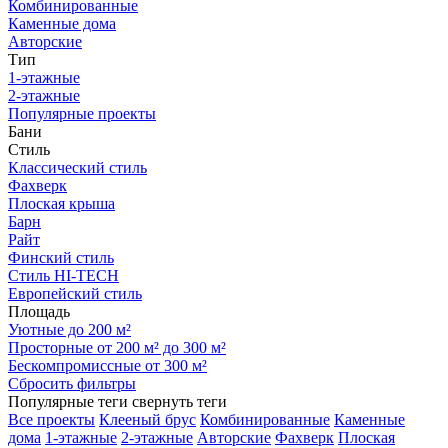
Комбинированные
Каменные дома
Авторские
Тип
1-этажные
2-этажные
Популярные проекты
Бани
Стиль
Классический стиль
Фахверк
Плоская крыша
Барн
Райт
Финский стиль
Стиль HI-TECH
Европейский стиль
Площадь
Уютные до 200 м²
Просторные от 200 м² до 300 м²
Бескомпромиссные от 300 м²
Сбросить фильтры
Популярные теги
свернуть теги
Все проекты
Клееный брус
Комбинированные
Каменные
дома
1-этажные
2-этажные
Авторские
Фахверк
Плоская