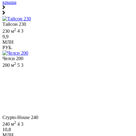
крыша
Тайсон 230
2
230 м
4
3
9,9
МЛН
РУБ.
Челси 200
2
200 м
5
3
Crypto-House 240
2
240 м
4
3
10,8
МЛН