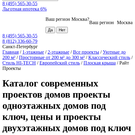
8 (495) 565-30-55
Льготная ипотека 6%
Ваш регион
Москва
?
Ваш регион
Москва
8 (495) 565-30-55
8 (812) 336-60-79
Санкт-Петербург
Главная
/
1-этажные
/
2-этажные
/
Все проекты
/
Уютные до
200 м²
/
Просторные от 200 м² до 300 м²
/
Классический стиль
/
Стиль HI-TECH
/
Европейский стиль
/
Плоская крыша
/
Райт
Проекты
Каталог современных
проектов домов проекты
одноэтажных домов под
ключ, цены и проекты
двухэтажных домов под ключ