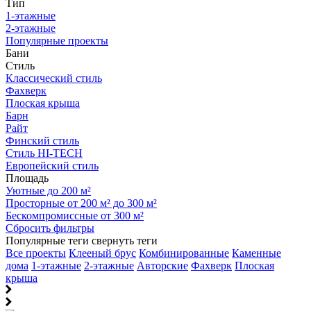
Тип
1-этажные
2-этажные
Популярные проекты
Бани
Стиль
Классический стиль
Фахверк
Плоская крыша
Барн
Райт
Финский стиль
Стиль HI-TECH
Европейский стиль
Площадь
Уютные до 200 м²
Просторные от 200 м² до 300 м²
Бескомпромиссные от 300 м²
Сбросить фильтры
Популярные теги
свернуть теги
Все проекты
Клееный брус
Комбинированные
Каменные
дома
1-этажные
2-этажные
Авторские
Фахверк
Плоская
крыша